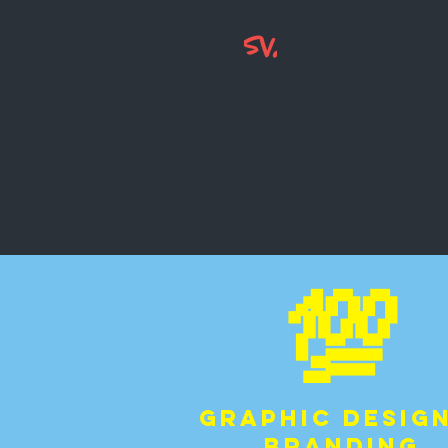
💯
Graphic Desig
branding