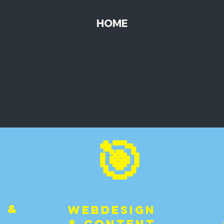
HOME
🎯
n &
Webdesign