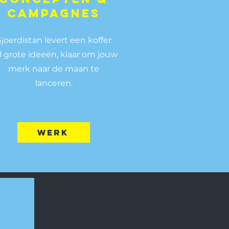
campagnes
Sjoerdistan levert een koffer
l grote ideeën, klaar om jouw
merk naar de maan te
lanceren.
werk