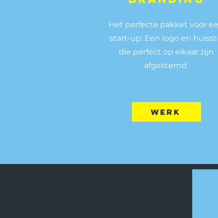
Het perfecte pakket voor e
start-up: Een logo en huissti
die perfect op elkaar zijn
afgestemd.
werk