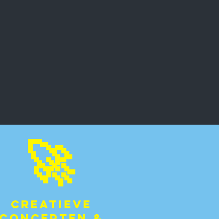
🚀
Creatieve
concepten &