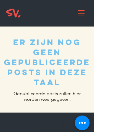
Er zijn nog
geen
gepubliceerde
posts in deze
taal
Gepubliceerde posts zullen hier
worden weergegeven.
©
SJOERDISTAN
2025
KVK:
75453622